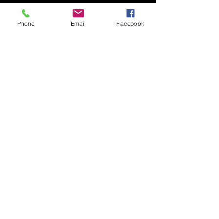
Phone
Email
Facebook
MEMBERS
Nos stages se déroulent au
Centre Dallier
Inscriptions au
01 43 34 11 89
ou sur
danseclub92@yahoo.fr
Tarifs : 25€ / 22€ (-18 ans et
étudiants) par personne pour un
stage de 2h