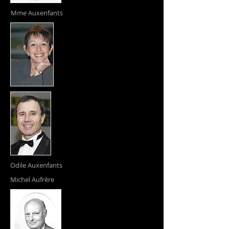
Mme Auxenfants
Odile Auxenfants
Michel Aufrère