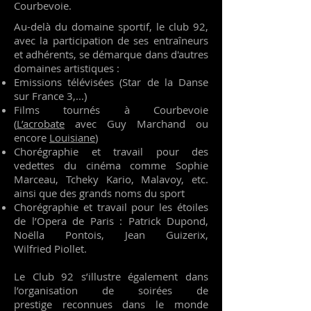
Courbevoie.​
Au-delà du domaine sportif, le club 92,
avec la participation de ses entraîneurs
et adhérents, se démarque dans d'autres
domaines artistiques :
Emissions télévisées (Star de la Danse
sur France 3,...)
Films tournés à Courbevoie
(
L’acrobate
avec Guy Marchand ou
encore
Louisiane
)
Chorégraphie et travail pour des
vedettes du cinéma comme Sophie
Marceau, Tcheky Kario, Malavoy, etc.
ainsi que des grands noms du sport
Chorégraphie et travail pour les étoiles
de l’Opera de Paris : Patrick Dupond,
Noëlla Pontois, Jean Guizerix,
Wilfried Piollet.
Le Club 92 s’illustre également dans
l’organisation de soirées de
prestige reconnues dans le monde