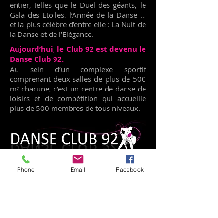
entier, telles que le Duel des géants, le
Gala des Etoiles, l’Année de la Danse …
et la plus célèbre d’entre elle : La Nuit de
la Danse et de l’Elégance.
Aujourd’hui, le Club 92 est devenu le
Danse Club 92.
Au sein d’un complexe sportif
comprenant deux salles de plus de 500
m² chacune, c’est un centre de danse de
loisirs et de compétition qui accueille
plus de 500 membres de tous niveaux.
Phone
Email
Facebook