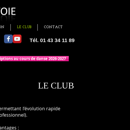
ON
LE CLUB
CONTACT
Tél. 01 43 34 11 89
iptions au cours de danse 2026-2027
LE CLUB
rmettant l’évolution rapide
ofessionnel).
antages :