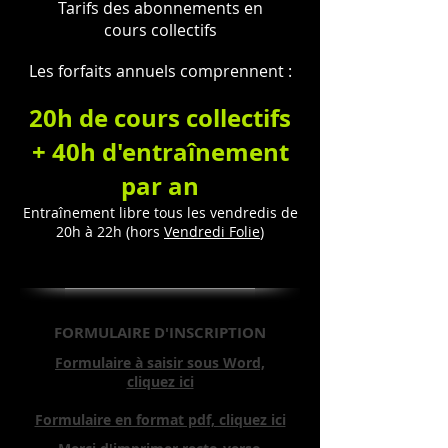
Tarifs des abonnements en
cours collectifs
Les forfaits annuels comprennent :
20h de cours collectifs
+ 40h d'entraînement
par an
Entraînement libre tous les vendredis de
20h à 22h​ (hors
Vendredi Folie
)
FORMULAIRE D'INSCRIPTION
Formulaire à saisir sous Word,
cliquez ici
Formulaire en format pdf, cliquez ici